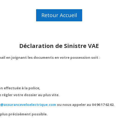
Retour Accueil
Déclaration de Sinistre VAE
ail en joignant les documents en votre possession soit :
n effectuée à la police,
égler votre dossier au plus vite.
o@assuranceveloelectrique.com
ou nous appeler au 04 96 17 62 62.
 plus précisément possible.